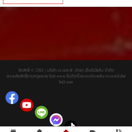
ลิขสิทธิ์ © 2561 | บริษัท เจ.เอส.พี. (ไทย) เอ็นจิเนียริ่ง จำกัด
สงวนลิขสิทธิ์ตามกฏหมาย โดย
www.รับติดตั้งระบบดับเพลิง-ระบบแจ้งไฟ
ไหม้.com
store
layers
home
videocam
phone_in_talk