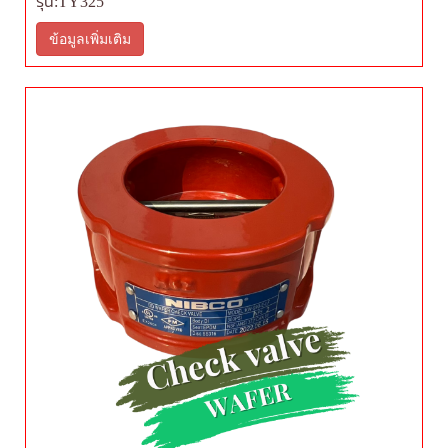
รุ่น:TY325
ข้อมูลเพิ่มเติม