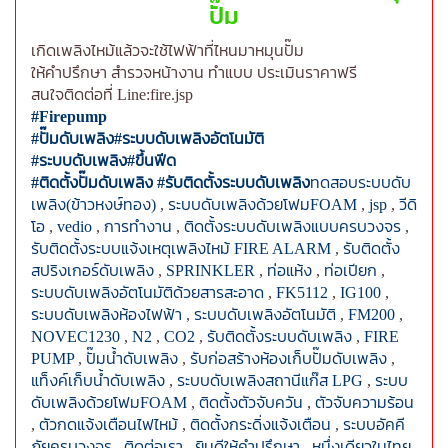
ปั๊ม
เกิดเพลิงไหม้แล้วจะใช้ไฟฟ้าที่ไหนมาหมุนปั๊ม
ให้คำปรึกษา สำรวจหน้างาน ทำแบบ ประเมินราคาฟรี
สนใจติดต่อที่ Line:fire.jsp
#Firepump
#ปั๊มดับเพลิง
#ระบบดับเพลิงอัตโนมัติ
#ระบบดับเพลิง
#ขึ้นฟีด
#ติดตั้งปั๊มดับเพลิง
#รับติดตั้งระบบดับเพลิง
ทดสอบระบบดับ
เพลิง(ข้าวหงษ์ทอง)
,
ระบบดับเพลิงด้วยโฟมFOAM
,
jsp
,
วีดิ
โอ
,
vedio
,
การทำงาน
,
ติดตั้งระบบดับเพลิงแบบครบวงจร
,
รับติดตั้งระบบแจ้งเหตุเพลิงไหม้ FIRE ALARM
,
รับติดตั้ง
สปริงเกอร์ดับเพลิง
,
SPRINKLER
,
ท่อแห้ง
,
ท่อเปียก
,
ระบบดับเพลิงอัตโนมัติด้วยสารสะอาด
,
FK5112
,
IG100
,
ระบบดับเพลิงห้องไฟฟ้า
,
ระบบดับเพลิงอัตโนมัติ
,
FM200
,
NOVEC1230
,
N2
,
CO2
,
รับติดตั้งระบบดับเพลิง
,
FIRE
PUMP
,
ปั๊มน้ำดับเพลิง
,
รับก่อสร้างห้องเก็บปั๊มดับเพลิง
,
แท็งค์เก็บน้ำดับเพลิง
,
ระบบดับเพลิงสถานีแก๊ส LPG
,
ระบบ
ดับเพลิงด้วยโฟมFOAM
,
ติดตั้งตัวจับควัน
,
ตัวจับความร้อน
,
ตัวกดแจ้งเตือนไฟไหม้
,
ติดตั้งกระดิ่งแจ้งเตือน
,
ระบบอัคคี
ภัยครบวงจร
,
ติดต่อเรา
,
ยินดีให้คำปรึกษา
,
หนึ่งเดียวในไทย