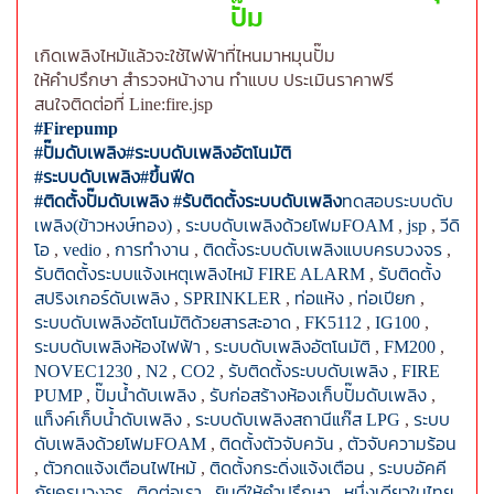
ปั๊ม
เกิดเพลิงไหม้แล้วจะใช้ไฟฟ้าที่ไหนมาหมุนปั๊ม
ให้คำปรึกษา สำรวจหน้างาน ทำแบบ ประเมินราคาฟรี
สนใจติดต่อที่ Line:fire.jsp
#Firepump
#ปั๊มดับเพลิง
#ระบบดับเพลิงอัตโนมัติ
#ระบบดับเพลิง
#ขึ้นฟีด
#ติดตั้งปั๊มดับเพลิง
#รับติดตั้งระบบดับเพลิง
ทดสอบระบบดับ
เพลิง(ข้าวหงษ์ทอง)
,
ระบบดับเพลิงด้วยโฟมFOAM
,
jsp
,
วีดิ
โอ
,
vedio
,
การทำงาน
,
ติดตั้งระบบดับเพลิงแบบครบวงจร
,
รับติดตั้งระบบแจ้งเหตุเพลิงไหม้ FIRE ALARM
,
รับติดตั้ง
สปริงเกอร์ดับเพลิง
,
SPRINKLER
,
ท่อแห้ง
,
ท่อเปียก
,
ระบบดับเพลิงอัตโนมัติด้วยสารสะอาด
,
FK5112
,
IG100
,
ระบบดับเพลิงห้องไฟฟ้า
,
ระบบดับเพลิงอัตโนมัติ
,
FM200
,
NOVEC1230
,
N2
,
CO2
,
รับติดตั้งระบบดับเพลิง
,
FIRE
PUMP
,
ปั๊มน้ำดับเพลิง
,
รับก่อสร้างห้องเก็บปั๊มดับเพลิง
,
แท็งค์เก็บน้ำดับเพลิง
,
ระบบดับเพลิงสถานีแก๊ส LPG
,
ระบบ
ดับเพลิงด้วยโฟมFOAM
,
ติดตั้งตัวจับควัน
,
ตัวจับความร้อน
,
ตัวกดแจ้งเตือนไฟไหม้
,
ติดตั้งกระดิ่งแจ้งเตือน
,
ระบบอัคคี
ภัยครบวงจร
,
ติดต่อเรา
,
ยินดีให้คำปรึกษา
,
หนึ่งเดียวในไทย