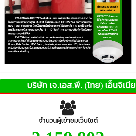
บริษัท เจ.เอส.พี. (ไทย) เอ็นจิเนียริ่
จำนวนผู้เข้าชมเว็บไซต์