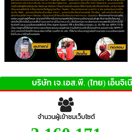
บริษัท เจ.เอส.พี. (ไทย) เอ็นจิเนียร
จำนวนผู้เข้าชมเว็บไซต์