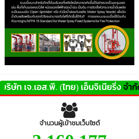
ิษัท เจ.เอส.พี. (ไทย) เอ็นจิเนียริ่ง
จำกัด
ใ
จำนวนผู้เข้าชมเว็บไซต์