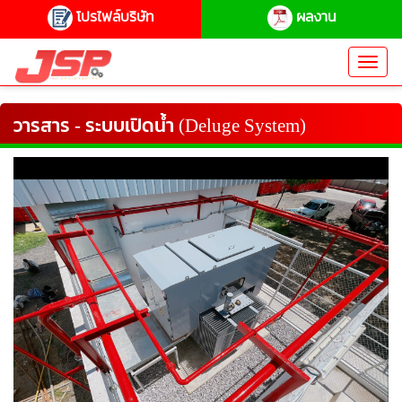
โปรไฟล์บริษัท
ผลงาน
Toggl
navig
วารสาร - ระบบเปิดน้ำ (Deluge System)