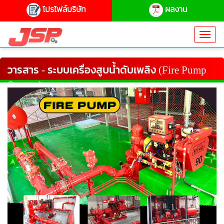
โปรไฟล์บริษัท
ผลงาน
Toggl
navig
วารสาร - ระบบเครื่องสูบน้ําดับเพลิง (Fire Pump
System)