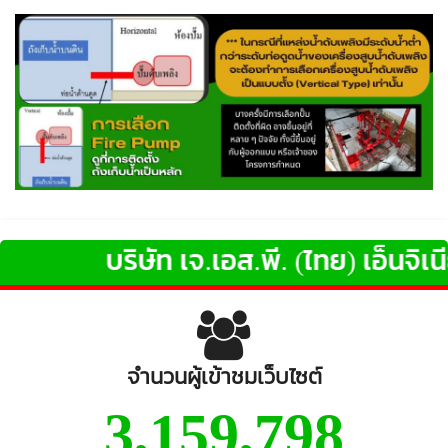
บริษัท เจ.เอส.พี. (ไทย) เอ็นจิเนียริ
จำนวนผู้เข้าชมเว็บไซต์
3,159,798