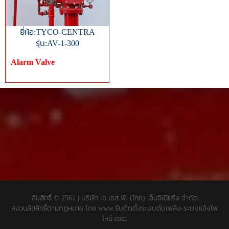
ยี่ห้อ:TYCO-CENTRA
รุ่น:AV-1-300
Alarm Valve
ลิขสิทธิ์ © 2561 | บริษัท เจ.เอส.พี. (ไทย) เอ็นจิเนียริ่ง จำกัด
สงวนลิขสิทธิ์ตามกฏหมาย โดย
www.รับติดตั้งระบบดับเพลิง-ระบบแจ้งไฟ
ไหม้.com