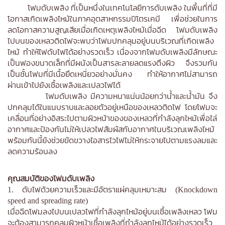
โฟมดับเพลิง ที่เป็นหนึ่งในเทคโนโลยีการดับเพลิง ในพื้นที่ที่มี
โอกาสเกิดเพลิงไหม้ในภาคอุตสาหกรรมปิโตรเคมี เพื่อช่วยในการ
ลดโอกาสความสูญเสียเมื่อเกิดเหตุเพลิงไหม้เมื่อฉีด โฟมดับเพลิง
ไปบนของเหลวติดไฟจะพบว่าโฟมปกคลุมอยู่บนบริเวณที่เกิดเพลิง
ไหม้ ทำให้ไฟดับไฟได้อย่างรวดเร็ว เนื่องจากโฟมดับเพลิงมีลักษณะ
เป็นฟองขนาดเล็กที่มีผนังเป็นสารละลายลดแรงตึงผิว จึงรวมกัน
เป็นชั้นโฟมที่มีเนื้อยึดเหนี่ยวอย่างมั่นคง ทำให้อากาศไม่สามารถ
ผ่านเข้าไปยังเชื้อเพลิงและเปลวไฟได้
โฟมดับเพลิง มีความหนาแน่นน้อยกว่าน้ำและน้ำมัน จึง
ปกคลุมได้ในแนบราบและลอยตัวอยู่เหนือของเหลวติดไฟ โดยโฟมจะ
เคลื่อนที่อย่างอิสระไปตามผิวหน้าของของเหลวที่กำลังลุกไหม้เพื่อไล่
อากาศและป้องกันไม่ให้เปลวไฟสัมผัสกับอากาศในบริเวณเพลิงไหม้
พร้อมกันนี้ยังช่วยขัดขวางไอสารไวไฟไม่ให้กระจายไปตามแรงลมและ
ลดความร้อนลง
คุณสมบัติของโฟมดับเพลิง
1. ดับไฟด้วยความเร็วและมีอัตราแผ่คลุมเหมาะสม (Knockdown
speed and spreading rate)
เมื่อฉีดโฟมลงไปบนเปลวไฟที่กำลังลุกไหม้อยู่บนเชื้อเพลิงเหลว โฟม
จะต้องสามารถคลุมผิวหน้าเชื้อเพลิงที่กำลังลุกไหม้ได้อย่างรวดเร็ว