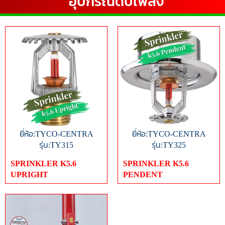
อุปกรณ์ดับเพลิง
ยี่ห้อ:TYCO-CENTRA
ยี่ห้อ:TYCO-CENTRA
รุ่น:TY315
รุ่น:TY325
SPRINKLER K5.6
SPRINKLER K5.6
UPRIGHT
PENDENT