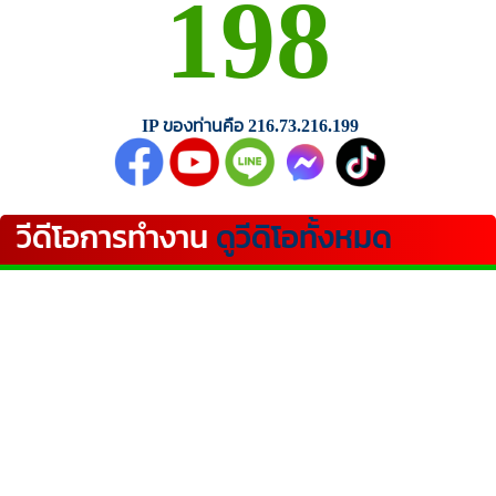
198
IP ของท่านคือ 216.73.216.199
วีดีโอการทำงาน
ดูวีดิโอทั้งหมด