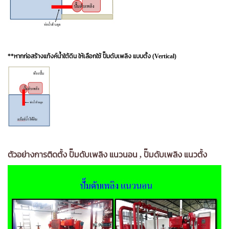
**หากก่อสร้างแท้งค์น้ำใต้ดิน ให้เลือกใช้ ปั๊มดับเพลิง แบบตั้ง (Vertical)
ตัวอย่างการติดตั้ง ปั๊มดับเพลิง แนวนอน , ปั๊มดับเพลิง แนวตั้ง