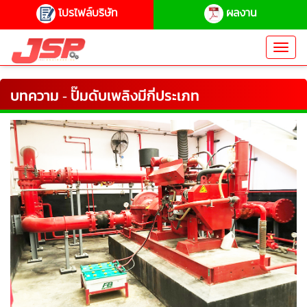
โปรไฟล์บริษัท
ผลงาน
Toggl
navig
บทความ - ปั๊มดับเพลิงมีกี่ประเภท