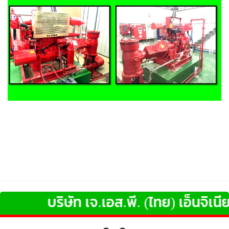
บริษัท เจ.เอส.พี. (ไทย) เอ็นจิเนียริ่ง