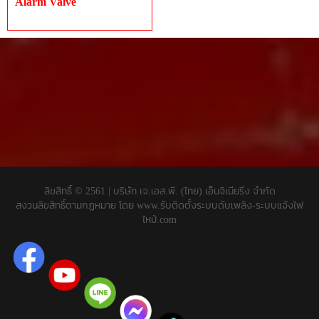
Alarm Valve
ลิขสิทธิ์ © 2561 | บริษัท เจ.เอส.พี. (ไทย) เอ็นจิเนียริ่ง จำกัด
สงวนลิขสิทธิ์ตามกฏหมาย โดย
www.รับติดตั้งระบบดับเพลิง-ระบบแจ้งไฟ
ไหม้.com