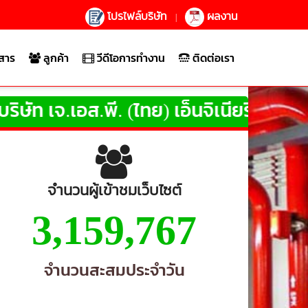
โปรไฟล์บริษัท
ผลงาน
|
สาร
ลูกค้า
วีดีโอการทำงาน
ติดต่อเรา
.พี. (ไทย) เอ็นจิเนียริ่ง
จำกัด
ให้บริการ
จำนวนผู้เข้าชมเว็บไซต์
3,159,767
จำนวนสะสมประจำวัน