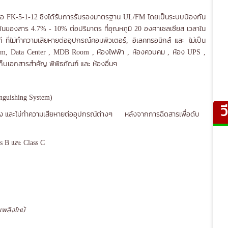
K-5-1-12 ซึ่งได้รับการรับรองมาตรฐาน UL/FM โดยเป็นระบบป้องกัน
้นของสาร 4.7% - 10% ต่อปริมาตร ที่อุณหภูมิ 20 องศาเซลเซียส เวลาใน
ี ที่ไม่ทำความเสียหายต่ออุปกรณ์คอมพิวเตอร์, อิเลคทรอนิกส์ และ ไม่เป็น
 Room, Data Center , MDB Room , ห้องไฟฟ้า , ห้องควบคม , ห้อง UPS ,
เก็บเอกสารสำคัญ พิพิธภัณฑ์ และ ห้องอื่นๆ
nguishing System)
ว
สิ่งตกค้าง และไม่ทำความเสียหายต่ออุปกรณ์ต่างๆ หลังจากการฉีดสารเพื่อดับ
ss B และ Class C
พลิงไหม้