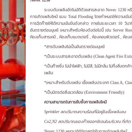
Novec 1230
ระบบดับเพลิงอัตโนมัติด้วยสารสะอาด Novec 1230 หรือ F
การเกิดเพลิงไหม้ แบบ Total Flooding
โดยกำหนดให้ความเข้มข
การฉีดก๊าซให้ได้ความเข้มข้นดังกล่าว ภายในระยะเวลา 10 วินาท
อันตรายต่อมนุษย์ เหมาะสำหรับห้องดังต่อไปนี้ เช่น Server
ห้องเก็บสารเคมี , ห้องเก็บแบตเตอรี่ , ห้องคอมพิวเตอร์ , ห้อง
*สารดับเพลิงไม่เป็นอันตรายต่อมนุษย์
*เป็นระบบสารสะอาดดับเพลิง (Clean Agent Fire Exti
*เป็นก๊าซซึ่ง ไม่นำไฟฟ้า, ไม่มีสี, ไม่มีกลิ่น ไม่ทิ้ง
เพลิง
*เหมาะสำหรับดับเพลิง เชื้อเพลิงประเภท Class A, Cla
*เป็นมิตรต่อสิ่งแวดล้อม (Environment Friendly)
ความสามารถในการยับยั้งการเพลิงไหม้
Sprinkler ลดปริมาณความร้อนที่มีอยู่ในเชื้อเพลิงลง
Co2,N2 ลดปริมาณของก๊าซออกซิเจนในบริเวณ ที่เกิด เ
Novec 1230
หยุดปฏิกิริยาลูกโซ่ในการเกิดเพลิงไหม้