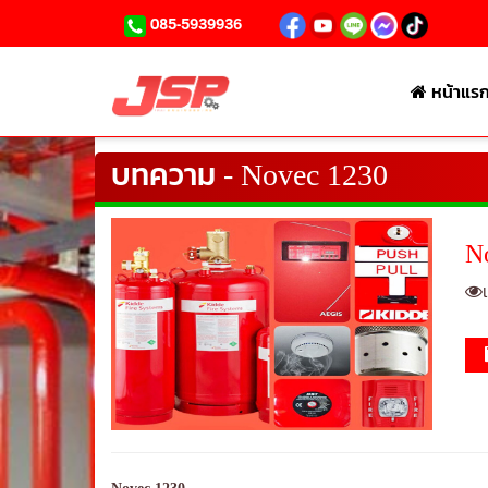
085-5939936
หน้าแร
บทความ - Novec 1230
N