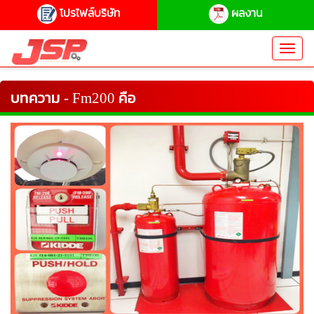
โปรไฟล์บริษัท
ผลงาน
Toggl
navig
บทความ - Fm200 คือ