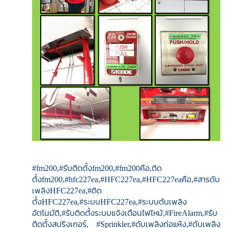
#fm200,#รับติดตั้งfm200,#fm200คือ,ติด
ตั้งfm200,#hfc227ea,#HFC227ea,#HFC227eaคือ,#สารดับ
เพลิงHFC227ea,#ติด
ตั้งHFC227ea,#ระบบHFC227ea,#ระบบดับเพลิง
อัตโนมัติ,#รับติดตั้งระบบแจ้งเตือนไฟไหม้,#FireAlarm,#รับ
ติดตั้งสปริงเกอร์, #Sprinkler,#ดับเพลิงท่อแห้ง,#ดับเพลิง