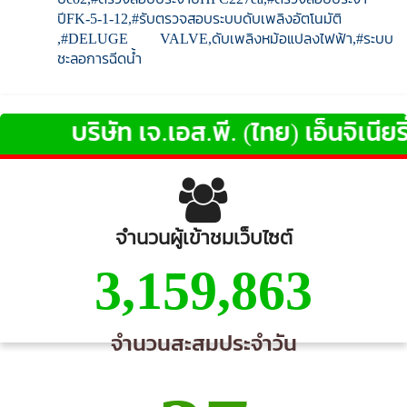
ปีFK-5-1-12,#รับตรวจสอบระบบดับเพลิงอัตโนมัติ
,#DELUGE VALVE,ดับเพลิงหม้อแปลงไฟฟ้า,#ระบบ
ชะลอการฉีดน้ำ
บริษัท เจ.เอส.พี. (ไทย) เอ็นจิเนียริ่ง
จ
จำนวนผู้เข้าชมเว็บไซต์
3,159,863
จำนวนสะสมประจำวัน